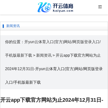
新闻资讯
你的位置：
开yun云体育入口(官方)网站/网页版登录入口/
手机版最新下载
>
新闻资讯
> 开云app下载官方网站为止
2024年12月31日-开yun云体育入口(官方)网站/网页版登录
入口/手机版最新下载
开云app下载官方网站为止2024年12月31日-