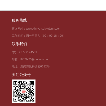
服务热线
官方网站：www.kinjyo-sekkotsuin.com
工作时间：周一至周六（09：00-18：00）
联系我们
QQ：23779124509
邮箱：f962fa25@outlook.com
地址：新闻资讯科技园6512号
关注公众号