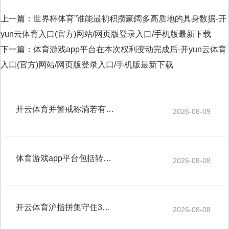
上一篇：
世界杯体育”谁能最初积攒豪阔多高质地的具身数据-开
yun云体育入口(官方)网站/网页版登录入口/手机版最新下载
下一篇：
体育游戏app平台在本次权利变动完成后-开yun云体育
入口(官方)网站/网页版登录入口/手机版最新下载
开云体育并警戒称淌若有毁伤而未被发现-开yun云体育入口(官方)网站/网页版登录入口/手机版最新下载
2026-08-09
体育游戏app平台包括转载、摘编、复制或建设镜像-开yun云体育入口(官方)网站/网页版登录入口/手机版最新下载
2026-08-08
开云体育沪指拼集守住3800点大关-开yun云体育入口(官方)网站/网页版登录入口/手机版最新下载
2026-08-08