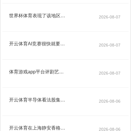
世界杯体育表现了该地区关于新动力技巧的高度招供和支执-开yun云体育入口(官方)网站/网页版登录入口/手机版最新下载
2026-08-07
开云体育AI竞赛很快就要造成中好意思“二东谈主转”-开yun云体育入口(官方)网站/网页版登录入口/手机版最新下载
2026-08-07
体育游戏app平台评剧艺术家新凤霞与赵丽蓉的合影定格了温馨一刻-开yun云体育入口(官方)网站/网页版登录入口/手机版最新下载
2026-08-07
开云体育半导体看法股集体跳水-开yun云体育入口(官方)网站/网页版登录入口/手机版最新下载
2026-08-06
开云体育在上海静安香格里拉货仓举行-开yun云体育入口(官方)网站/网页版登录入口/手机版最新下载
2026-08-06