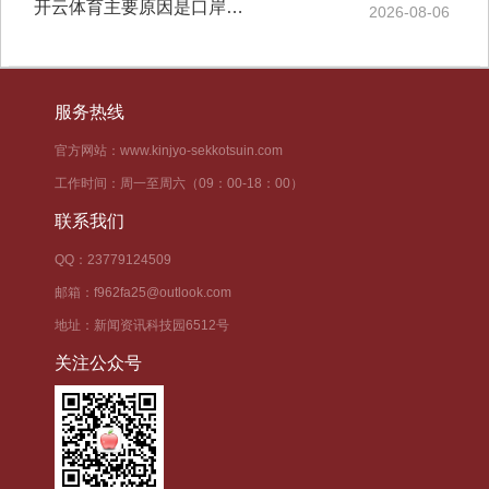
开云体育主要原因是口岸地区外采型甲醇制烯烃安装测验-开yun云体育入口(官方)网站/网页版登录入口/手机版最新下载
2026-08-06
服务热线
官方网站：www.kinjyo-sekkotsuin.com
工作时间：周一至周六（09：00-18：00）
联系我们
QQ：23779124509
邮箱：f962fa25@outlook.com
地址：新闻资讯科技园6512号
关注公众号