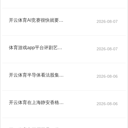
开云体育AI竞赛很快就要造成中好意思“二东谈主转”-开yun云体育入口(官方)网站/网页版登录入口/手机版最新下载
2026-08-07
体育游戏app平台评剧艺术家新凤霞与赵丽蓉的合影定格了温馨一刻-开yun云体育入口(官方)网站/网页版登录入口/手机版最新下载
2026-08-07
开云体育半导体看法股集体跳水-开yun云体育入口(官方)网站/网页版登录入口/手机版最新下载
2026-08-06
开云体育在上海静安香格里拉货仓举行-开yun云体育入口(官方)网站/网页版登录入口/手机版最新下载
2026-08-06