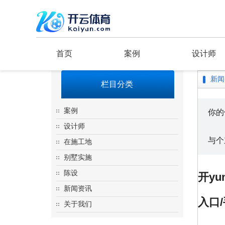
首页
案例
设计师
新闻
栏目分类
案例
你的
设计师
与个
在施工地
别墅实施
陈设
开y
新闻资讯
入口
关于我们