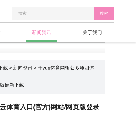
搜索
设
新闻资讯
关于我们
下载
>
新闻资讯
> 开yun体育网斩获多项团体
机版最新下载
云体育入口(官方)网站/网页版登录