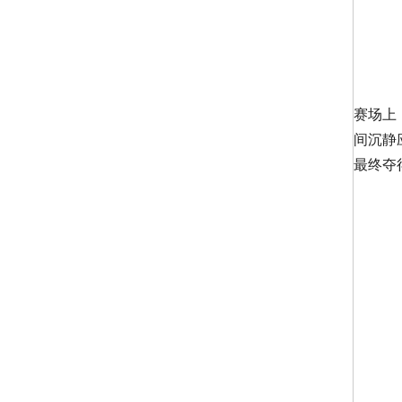
赛场上
间沉静
最终夺