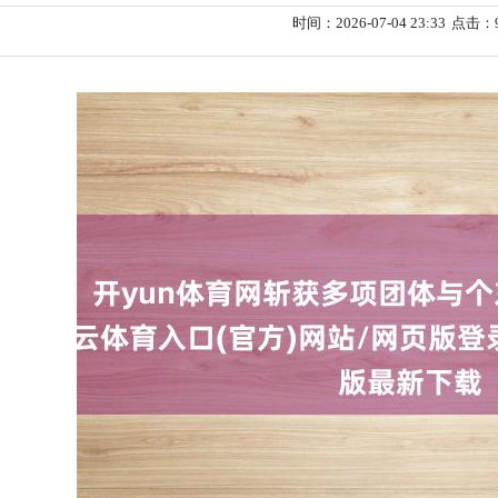
时间：2026-07-04 23:33
点击：9