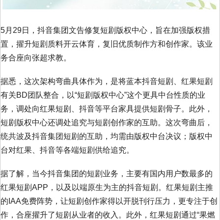
5月29日，抖音集团文告修复短剧版权中心，旨在加强版权措
置，擢升短剧质料开云体育，复旧优质制作方和创作家。该业
务合座向张超求教。
据悉，这次架构弯曲具体作为，是将蓝本抖音短剧、红果短剧
有关BD团队整合，以“短剧版权中心”这个更具中台性质的业
务，调处向红果短剧、抖音等平台家具提供短剧骨子。此外，
短剧版权中心还调处追究与短剧创作家的互助。这次弯曲后，
统共波及抖音集团短剧的互助，均需由版权中台决议；版权中
台对红果、抖音等各端短剧供给追究。
据了解，当今抖音集团的短剧业务，主要有国内用户数最多的
红果短剧APP，以及以端原生为主的抖音短剧。红果短剧主推
的IAA免费阵势，让短剧创作家得以开脱刊行压力，更专注于创
作，合座擢升了短剧从业者的收入。此外，红果短剧通过“果燃