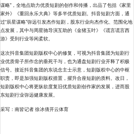
谋略”，全地点助力优质短剧的创作和传播，出品了包括《家里
家外》《重回永乐大典》等多半优质短剧。抖音短剧方面，通
过“辰星谋略”弥远引发杰作短剧，股东行业向杰作化、范围化地
点发展，其中与周星驰导演互助的《金猪玉叶》《谎言谎言西
游》受到行业等闲柔软。
这次抖音集团短剧版权中心的修复，可视为抖音集团为短剧行
业优质骨子所作念的垂死干与，也为通盘短剧行业开释了积极
信号。接近抖音集团的东说念主士示意，短剧版权中心的中枢
职责，即是加强短剧版权措置，擢升合座短剧的质料。改日，
短剧版权中心将更纵欲度复旧优质短剧创作家的发展，进而股
东短剧行业弥远健康发展。
采写：南皆记者 徐冰倩开云体育